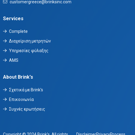
customergreece@brinksinc.com
Services
Complete
Διαχείριση μετρητών
Υπηρεσίες φύλαξης
AMS
About Brink's
Σχετικά με Brink's
Επικοινωνία
Συχνές ερωτήσεις
Copyright © 2024 Brink’s. All rights
Disclaimer
Privacy
Process