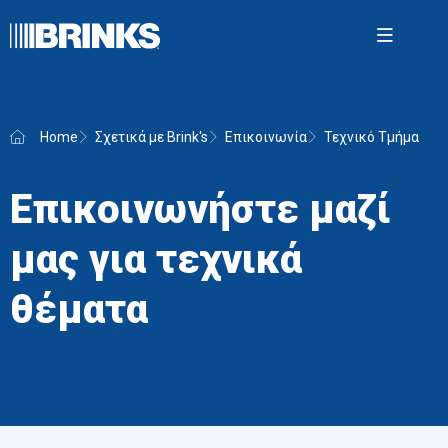
Open m
Home
Σχετικά με Brink's
Επικοινωνία
Τεχνικό Τμήμα
Brink'
Επικοινωνήστε μαζί
Υπηρεσ
ασφάλ
μας για τεχνικά
Διαχεί
θέματα
μετρη
AMS
Νέα
Σχετικά